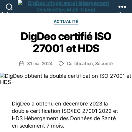
Recherche
Menu
DigDeo
Catégories
ACTUALITÉ
DigDeo certifié ISO
27001 et HDS
31 mai 2024
Certification
,
Sécurité
Date
Étiquettes
de
l’article
DigDeo a obtenu en décembre 2023 la
double certification ISO/IEC 27001:2022 et
HDS Hébergement des Données de Santé
en seulement 7 mois.