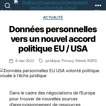
Recherche
Menu
DigDeo
Catégories
ACTUALITÉ
Données personnelles
vers un nouvel accord
politique EU / USA
6 mai 2022
juridique
,
Privacy Shield
,
RGPD
Date
Étiquettes
de
l’article
Dans le cadre des négociations de l’Europe
pour trouver de nouvelles sources
d’approvisionnement de ressources